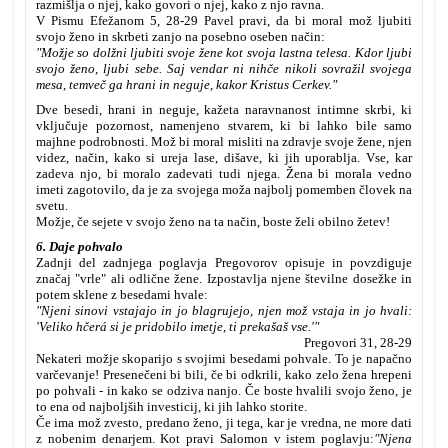
razmišlja o njej, kako govori o njej, kako z njo ravna.
V Pismu Efežanom 5, 28-29 Pavel pravi, da bi moral mož ljubiti
svojo ženo in skrbeti zanjo na posebno oseben način:
"Možje so dolžni ljubiti svoje žene kot svoja lastna telesa. Kdor ljubi
svojo ženo, ljubi sebe. Saj vendar ni nihče nikoli sovražil svojega
mesa, temveč ga hrani in neguje, kakor Kristus Cerkev."
Dve besedi, hrani in neguje, kažeta naravnanost intimne skrbi, ki
vključuje pozornost, namenjeno stvarem, ki bi lahko bile samo
majhne podrobnosti. Mož bi moral misliti na zdravje svoje žene, njen
videz, način, kako si ureja lase, dišave, ki jih uporablja. Vse, kar
zadeva njo, bi moralo zadevati tudi njega. Žena bi morala vedno
imeti zagotovilo, da je za svojega moža najbolj pomemben človek na
svetu.
Možje, če sejete v svojo ženo na ta način, boste želi obilno žetev!
6. Daje pohvalo
Zadnji del zadnjega poglavja Pregovorov opisuje in povzdiguje
značaj "vrle" ali odlične žene. Izpostavlja njene številne dosežke in
potem sklene z besedami hvale:
"Njeni sinovi vstajajo in jo blagrujejo, njen mož vstaja in jo hvali:
'Veliko hčerá si je pridobilo imetje, ti prekašaš vse.'"
Pregovori 31, 28-29
Nekateri možje skoparijo s svojimi besedami pohvale. To je napačno
varčevanje! Presenečeni bi bili, če bi odkrili, kako zelo žena hrepeni
po pohvali - in kako se odziva nanjo. Če boste hvalili svojo ženo, je
to ena od najboljših investicij, ki jih lahko storite.
Če ima mož zvesto, predano ženo, ji tega, kar je vredna, ne more dati
z nobenim denarjem. Kot pravi Salomon v istem poglavju:
"Njena