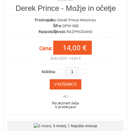
Derek Prince - Možje in očetje
Proizvajalec:
Derek Prince Ministries
Šifra:
DPM-008
Razpoložljivost:
RAZPRODANO
14,00 €
Cena:
Brez DDV: 14,00 €
Količina:
- ALI -
Na seznam želja
V primerjavo
0 mnenj
|
Napišite mnenje