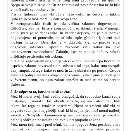
ljubezen sprosti dejanje volje. Bog nam zapoveduje, da ljubimo
Njega in svoje bližnje, in On ne zahteva od nas ničesar, kar ne bi bilo
v moči naše svobodne volje.
Pristna ljubezen torej vključuje našo voljo in čustva. S takšno
ljubeznijo bi mož moral ljubiti svojo ženo.
V svetopisemskih časih je bila večina zakonov dogovorjenih.
Odločitev, kdo naj bi se s kom poročil, so sklenili starši. V mnogih
delih sveta je še danes tako. In vendar dejstvo, da je bila poroka
dogovorjena, ni pomenilo, da ni bilo tople, globoke ljubezni med
možem in ženo. Dejansko je v državah, kjer so poroke stvar
dogovora, odstotek uspešnih zakonov višji kakor na tako
imenovanem "svobodnem" Zahodu, kjer se stopnja ločitev včasih
približuje petdesetim odstotkom.
S tem ne zagovarjam dogovorjenih zakonov. Poudariti pa hočem, da
uspeh v zakonu navsezadnje ni odvisen od tega, kako smo vstopili
vanj, ampak od tega, kako se mož in žena obnašata po poroki. Če oba
zvesto izpolnjujeta vsak svojo odgovornost, kakor jima je dodeljena
v Svetem pismu, bo njun zakon uspešen in med njima bo pristna
ljubezen.
2. Je odprt za to, kar ona misli in čuti
Mož bi moral svoji ženi vedno omogočiti, da svobodno izrazi svoje
mišljenje, in moral bi biti občutljiv za to, kaj misli ali občuti, tudi
takrat, ko tega ne izraža z besedami. Njeni neizrečeni občutki so
pogosto tudi njeni najgloblji, tisti, ki bi se jih njen mož moral najbolj
zavedati. Neuspeh v komunikaciji med možem in ženo je verjetno
najbolj običajen posamični dejavnik pri propadu zakona.
Mož mora tudi imeti pred očmi, da ima njegova žena posebno vrsto
modrosti, ki jo pogosto imenujemo intuicija. On lahko pride do