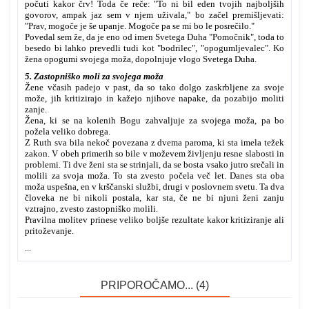
počuti kakor črv! Toda če reče: "To ni bil eden tvojih najboljših
govorov, ampak jaz sem v njem uživala," bo začel premišljevati:
"Prav, mogoče je še upanje. Mogoče pa se mi bo le posrečilo."
Povedal sem že, da je eno od imen Svetega Duha "Pomočnik", toda to
besedo bi lahko prevedli tudi kot "bodrilec", "opogumljevalec". Ko
žena opogumi svojega moža, dopolnjuje vlogo Svetega Duha.
5. Zastopniško moli za svojega moža
Žene včasih padejo v past, da so tako dolgo zaskrbljene za svoje
može, jih kritizirajo in kažejo njihove napake, da pozabijo moliti
zanje.
Žena, ki se na kolenih Bogu zahvaljuje za svojega moža, pa bo
požela veliko dobrega.
Z Ruth sva bila nekoč povezana z dvema paroma, ki sta imela težek
zakon. V obeh primerih so bile v moževem življenju resne slabosti in
problemi. Ti dve ženi sta se strinjali, da se bosta vsako jutro srečali in
molili za svoja moža. To sta zvesto počela več let. Danes sta oba
moža uspešna, en v krščanski službi, drugi v poslovnem svetu. Ta dva
človeka ne bi nikoli postala, kar sta, če ne bi njuni ženi zanju
vztrajno, zvesto zastopniško molili.
Pravilna molitev prinese veliko boljše rezultate kakor kritiziranje ali
pritoževanje.
...
PRIPOROČAMO... (4)