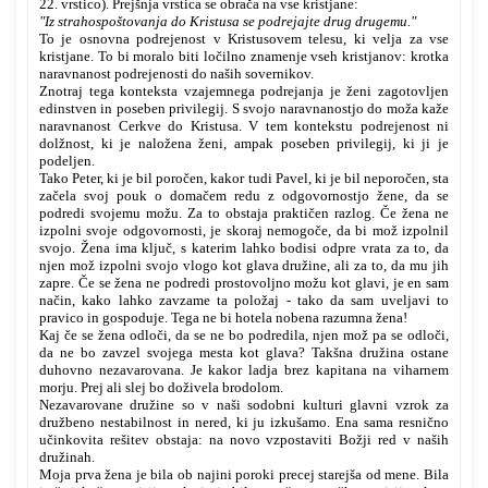
22. vrstico). Prejšnja vrstica se obrača na vse kristjane:
"Iz strahospoštovanja do Kristusa se podrejajte drug drugemu."
To je osnovna podrejenost v Kristusovem telesu, ki velja za vse
kristjane. To bi moralo biti ločilno znamenje vseh kristjanov: krotka
naravnanost podrejenosti do naših sovernikov.
Znotraj tega konteksta vzajemnega podrejanja je ženi zagotovljen
edinstven in poseben privilegij. S svojo naravnanostjo do moža kaže
naravnanost Cerkve do Kristusa. V tem kontekstu podrejenost ni
dolžnost, ki je naložena ženi, ampak poseben privilegij, ki ji je
podeljen.
Tako Peter, ki je bil poročen, kakor tudi Pavel, ki je bil neporočen, sta
začela svoj pouk o domačem redu z odgovornostjo žene, da se
podredi svojemu možu. Za to obstaja praktičen razlog. Če žena ne
izpolni svoje odgovornosti, je skoraj nemogoče, da bi mož izpolnil
svojo. Žena ima ključ, s katerim lahko bodisi odpre vrata za to, da
njen mož izpolni svojo vlogo kot glava družine, ali za to, da mu jih
zapre. Če se žena ne podredi prostovoljno možu kot glavi, je en sam
način, kako lahko zavzame ta položaj - tako da sam uveljavi to
pravico in gospoduje. Tega ne bi hotela nobena razumna žena!
Kaj če se žena odloči, da se ne bo podredila, njen mož pa se odloči,
da ne bo zavzel svojega mesta kot glava? Takšna družina ostane
duhovno nezavarovana. Je kakor ladja brez kapitana na viharnem
morju. Prej ali slej bo doživela brodolom.
Nezavarovane družine so v naši sodobni kulturi glavni vzrok za
družbeno nestabilnost in nered, ki ju izkušamo. Ena sama resnično
učinkovita rešitev obstaja: na novo vzpostaviti Božji red v naših
družinah.
Moja prva žena je bila ob najini poroki precej starejša od mene. Bila