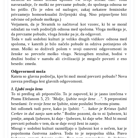
navsezadnje, če moški ne prevzame pobude, do spolnega odnosa ne
bo prišlo. (To je eden od razlogov, zakaj nekatere feministke
privzamejo homoseksualni življenjski slog. Niso pripravljene biti
odvisne od pobude moškega.)
Verjamem, da je Stvarnik to načrtoval kot vzorec, ki bi se moral
odražati na vseh področjih odnosa med spoloma. Vloga moškega je,
da prevzame pobudo, vloga ženske pa je, da odgovori.
Toda v naši sodobni kulturi je veliko drugih vidikov odnosa med
spoloma, v katerih je bilo načelo pobude in odziva potisnjeno ob
stran. Moški so doživeli polom v svoji osnovni odgovornosti in
ženske so prevzele moško vlogo. Neizogiben rezultat, bodisi v
družini bodisi v narodu ali civilizaciji je mogoče povzeti z eno
besedo: zmeda.
Odgovornosti moža
Katera so glavna področja, kjer bi mož moral prevzeti pobudo? Nova
zaveza predlaga šest glavnih odgovornosti.
1. Ljubi svojo ženo
To ni predlog ali priporočilo. To je zapoved, ki je jasno izrečena v
Pismu Efežanom 5, 25:
"Možje, ljubite svoje žene …"
. S preprostimi
besedami: če svoje žene ne ljubite, niste poslušni Svetemu pismu.
Isti odlomek tudi pove, kako jo ljubiti:
"… kakor je Kristus ljubil
Cerkev in dal zanjo sam sebe."
Bodite pozorni, da to ni ljubezen, ki
jemlje, ampak ljubezen, ki daje - ljubezen, ki daje sebe. Mož bi moral
prevzeti pobudo v tem, da se daje svoji ženi in zanjo.
Mnogi v sodobni kulturi razmišljajo o ljubezni kot o nečem, kar je
popolnoma čustvena zadeva. Toda to je nepopolna slika. Pravo