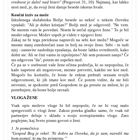
vrednost je daleč nad biseri"
(Pregovori 31, 10). Najmanj, kar lahko
stori mož, je, da svoji ženi daruje besede iskrene hvale.
Končni izziv za može
Izkušenega služabnika Božje besede so nekoč o nekem človeku
vprašali: "Ali je dober kristjan?" Božji mož je odgovoril: "Ne vem.
Ne morem vam še povedati. Nisem še srečal njegove žene." To je bil
moder odgovor. Možev uspeh je videti v njegovi ženi.
Zakaj ne bi tega preizkusa napravili na sebi kot možu? Mogoče se
morate manj osredotočati nase in bolj na svojo ženo. Sebi - in tudi
njej - zastavite naslednja vprašanja, da boste lahko ovrednotili, kako
dobri ste: Ali se čuti varno in izpolnjeno? Ali sem ponosen nanjo? Če
sta odgovora "da", potem ste uspešen mož.
Če pa so v osebnosti vaše žene očitna področja, ki so nepopolna, če
kaže napetost ali negotovost, morate preveriti, kakšni ste kot mož.
Mogoče bo koristilo, če boste še enkrat prebrali seznam svojih
odgovornosti, ki jih imate kot mož. Če potem vidite, da ste bili
nevestni, se spokorite pred Gospodom in ga prosite za milost, ki jo
potrebujete, da boste bolje ravnali.
VLOGA ŽENE
Vsak opis moževe vloge bi bil nepopoln, če ne bi vsaj malo
spregovorili o vlogi žene. Zakon poteka gladko samo, če vsak od
partnerjev deluje v skladu s svojo svetopisemsko vlogo. Zato
poglejmo, kaj Sveto pismo govori o ženi.
1. Je pomočnica
"Gospod Bog je rekel: 'Ni dobro za človeka, da je sam; naredil mu
bom pomoč, ki mu bo primerna.'"