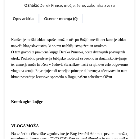
Oznake:
Derek Prince
,
možje
,
žene
,
zakonska zveza
Opis artikla
Ocene - mnenja (0)
Kakšen je moški lahko uspešen mož in oče po Božjih merilih ter kako je lahko
največji blagoslov tistim, ki so mu najbližji: svoji ženi in otrokom.
O tem govori ta praktična knjiga Dereka Prince-a, očeta dvanajstih posvojenih
otrok. Podrobno predstavlja biblijsko modrost za osebno in družinsko življenje
ter usmerja može in očete v čudovit Stvarnikov načrt za njihovo zelo odgovorno
vlogo na zemlji. Pojasnjuje tudi temeljne principe duhovnega očetovstva in nam
hkrati posreduje Jezusovo sporočilo o Bogu, našem nebeškem Očetu.
Kratek ogled knjige
VLOGA MOŽA
Na začetku človeške zgodovine je Bog izročil Adamu, prvemu možu,
posebno odgovornost:
"GOSPOD Bog je vzel človeka in ga postavil v