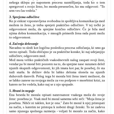
nekega sklepa po napornem procesu razmišljanja, toda ko o tem
spregovori s svojo ženo, bo morda presenečen, ko mu odgovori: "To
sem ves čas vedela."
3. Sprejema odločitve
Ko je enkrat vzpostavljena svobodna in spoštljiva komunikacija med
možem in ženo, je treba sprejeti praktično odločitev. V tej točki je
odgovornost moža, da sprejme končno odločitev. Če je bila med
njima dobra komunikacija, v mnogih primerih žena rada pusti možu
to odgovornost.
4. Začenja delovanje
Navadno to sledi kot logična posledica procesa odločanja, ki smo ga
ravno opisali. Toda običajno je za praktične korake, ki naj udejanjijo
odločitev, odgovoren mož.
Mož mora veliko praktičnih vsakodnevnih nalog zaupati svoji ženi,
vendar pa bi moral biti pozoren na to, da sprejme nase razumen delež
njunih skupnih odgovornosti, ki jih imata kot par, še posebej, če sta
tudi starša. In delitev dela bi lahko deloma slonela na njunih
duhovnih darovih. Poleg tega bi morala biti žena imeti možnost, da
se lahko zanese na svojega moža za vso podporo v morebitni krizi, za
katero ne bo vedela, kako naj se z njo spopade.
5. Hrani in neguje
Ena beseda bi morala opisati naravnanost vsakega moža do svoje
žene: posebna je. Vsak mož bi moral samemu sebi reči: "Moja žena je
posebna. Nihče ni takšen, kot je ona." Zato bi moral k njej pristopati
na način, s katerim ne pristopa k nobeni drugi ženski. To ne zadeva
samo njunega spolnega razmerja - veljati bi moralo za način, kako