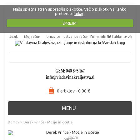
Naša spletna stran uporablja piškotke. Več o piškotkih si lahko
preberete
tukaj
SPREJMI
Jezik
Moj račun
prijavite
ustvarite račun
Dobrodošli! Lahko se
ali
.
0 artiklov - 0,00 €
MENU
>
Domov
Derek Prince - Možje in očetje
Zoom
Loading...