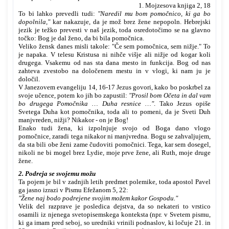
1. Mojzesova knjiga 2, 18
To bi lahko prevedli tudi:
"Naredil mu bom pomočnico, ki ga bo
dopolnila,"
kar nakazuje, da je mož brez žene nepopoln. Hebrejski
jezik je težko prevesti v naš jezik, toda osredotočimo se na glavno
točko: Bog je dal ženo, da bi bila pomočnica.
Veliko žensk danes misli takole: "Če sem pomočnica, sem nižje." To
je napaka. V telesu Kristusa ni nihče višje ali nižje od kogar koli
drugega. Vsakemu od nas sta dana mesto in funkcija. Bog od nas
zahteva zvestobo na določenem mestu in v vlogi, ki nam ju je
določil.
V Janezovem evangeliju 14, 16-17 Jezus govori, kako bo poskrbel za
svoje učence, potem ko jih bo zapustil:
"Prosil bom Očeta in dal vam
bo drugega Pomočnika … Duha resnice …"
. Tako Jezus opiše
Svetega Duha kot pomočnika, toda ali to pomeni, da je Sveti Duh
manjvreden, nižji? Nikakor - on je Bog!
Enako tudi žena, ki izpolnjuje svojo od Boga dano vlogo
pomočnice, zaradi tega nikakor ni manjvredna. Bogu se zahvaljujem,
da sta bili obe ženi zame čudoviti pomočnici. Tega, kar sem dosegel,
nikoli ne bi mogel brez Lydie, moje prve žene, ali Ruth, moje druge
žene.
2. Podreja se svojemu možu
Ta pojem je bil v zadnjih letih predmet polemike, toda apostol Pavel
ga jasno izrazi v Pismu Efežanom 5, 22:
"Žene naj bodo podrejene svojim možem kakor Gospodu."
Velik del razprave je posledica dejstva, da so nekateri to vrstico
osamili iz njenega svetopisemskega konteksta (npr. v Svetem pismu,
ki ga imam pred seboj, so uredniki vrinili podnaslov, ki ločuje 21. in