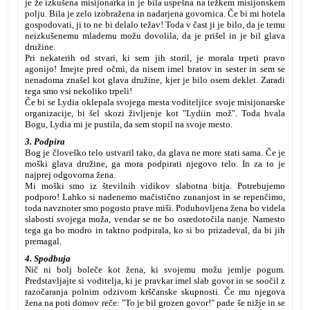
je že izkušena misijonarka in je bila uspešna na težkem misijonskem
polju. Bila je zelo izobražena in nadarjena govornica. Če bi mi hotela
gospodovati, ji to ne bi delalo težav! Toda v čast ji je bilo, da je temu
neizkušenemu mlademu možu dovolila, da je prišel in je bil glava
družine.
Pri nekaterih od stvari, ki sem jih storil, je morala trpeti pravo
agonijo! Imejte pred očmi, da nisem imel bratov in sester in sem se
nenadoma znašel kot glava družine, kjer je bilo osem deklet. Zaradi
tega smo vsi nekoliko trpeli!
Če bi se Lydia oklepala svojega mesta voditeljice svoje misijonarske
organizacije, bi šel skozi življenje kot "Lydiin mož". Toda hvala
Bogu, Lydia mi je pustila, da sem stopil na svoje mesto.
3. Podpira
Bog je človeško telo ustvaril tako, da glava ne more stati sama. Če je
moški glava družine, ga mora podpirati njegovo telo. In za to je
najprej odgovorna žena.
Mi moški smo iz številnih vidikov slabotna bitja. Potrebujemo
podporo! Lahko si nadenemo mačistično zunanjost in se repenčimo,
toda navznoter smo pogosto prave miši. Poduhovljena žena bo videla
slabosti svojega moža, vendar se ne bo osredotočila nanje. Namesto
tega ga bo modro in taktno podpirala, ko si bo prizadeval, da bi jih
premagal.
4. Spodbuja
Nič ni bolj boleče kot žena, ki svojemu možu jemlje pogum.
Predstavljajte si voditelja, ki je pravkar imel slab govor in se soočil z
razočaranja polnim odzivom krščanske skupnosti. Če mu njegova
žena na poti domov reče: "To je bil grozen govor!" pade še nižje in se