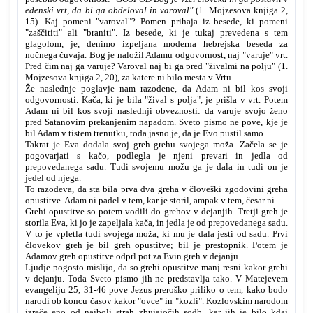
edenski vrt, da bi ga obdeloval in varoval"
(1. Mojzesova knjiga 2,
15). Kaj pomeni "varoval"? Pomen prihaja iz besede, ki pomeni
"zaščititi" ali "braniti". Iz besede, ki je tukaj prevedena s tem
glagolom, je, denimo izpeljana moderna hebrejska beseda za
nočnega čuvaja. Bog je naložil Adamu odgovornost, naj "varuje" vrt.
Pred čim naj ga varuje? Varoval naj bi ga pred "živalmi na polju" (1.
Mojzesova knjiga 2, 20), za katere ni bilo mesta v Vrtu.
Že naslednje poglavje nam razodene, da Adam ni bil kos svoji
odgovornosti. Kača, ki je bila "žival s polja", je prišla v vrt. Potem
Adam ni bil kos svoji naslednji obveznosti: da varuje svojo ženo
pred Satanovim prekanjenim napadom. Sveto pismo ne pove, kje je
bil Adam v tistem trenutku, toda jasno je, da je Evo pustil samo.
Takrat je Eva dodala svoj greh grehu svojega moža. Začela se je
pogovarjati s kačo, podlegla je njeni prevari in jedla od
prepovedanega sadu. Tudi svojemu možu ga je dala in tudi on je
jedel od njega.
To razodeva, da sta bila prva dva greha v človeški zgodovini greha
opustitve. Adam ni padel v tem, kar je storil, ampak v tem, česar ni.
Grehi opustitve so potem vodili do grehov v dejanjih. Tretji greh je
storila Eva, ki jo je zapeljala kača, in jedla je od prepovedanega sadu.
V to je vpletla tudi svojega moža, ki mu je dala jesti od sadu. Prvi
človekov greh je bil greh opustitve; bil je prestopnik. Potem je
Adamov greh opustitve odprl pot za Evin greh v dejanju.
Ljudje pogosto mislijo, da so grehi opustitve manj resni kakor grehi
v dejanju. Toda Sveto pismo jih ne predstavlja tako. V Matejevem
evangeliju 25, 31-46 pove Jezus preroško priliko o tem, kako bodo
narodi ob koncu časov kakor "ovce" in "kozli". Kozlovskim narodom
izreče eno od najbolj strah zbujajočih sodb, kar jih je bilo kdaj