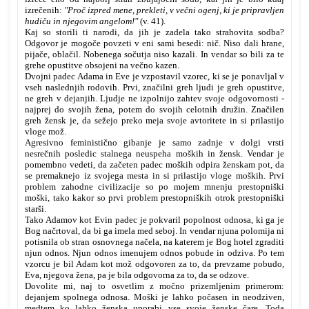
izrečenih:
"Proč izpred mene, prekleti, v večni ogenj, ki je pripravljen
hudiču in njegovim angelom!"
(v. 41).
Kaj so storili ti narodi, da jih je zadela tako strahovita sodba?
Odgovor je mogoče povzeti v eni sami besedi: nič. Niso dali hrane,
pijače, oblačil. Nobenega sočutja niso kazali. In vendar so bili za te
grehe opustitve obsojeni na večno kazen.
Dvojni padec Adama in Eve je vzpostavil vzorec, ki se je ponavljal v
vseh naslednjih rodovih. Prvi, značilni greh ljudi je greh opustitve,
ne greh v dejanjih. Ljudje ne izpolnijo zahtev svoje odgovornosti -
najprej do svojih žena, potem do svojih celotnih družin. Značilen
greh žensk je, da sežejo preko meja svoje avtoritete in si prilastijo
vloge mož.
Agresivno feministično gibanje je samo zadnje v dolgi vrsti
nesrečnih posledic stalnega neuspeha moških in žensk. Vendar je
pomembno vedeti, da začeten padec moških odpira ženskam pot, da
se premaknejo iz svojega mesta in si prilastijo vloge moških. Prvi
problem zahodne civilizacije so po mojem mnenju prestopniški
moški, tako kakor so prvi problem prestopniških otrok prestopniški
starši.
Tako Adamov kot Evin padec je pokvaril popolnost odnosa, ki ga je
Bog načrtoval, da bi ga imela med seboj. In vendar njuna polomija ni
potisnila ob stran osnovnega načela, na katerem je Bog hotel zgraditi
njun odnos. Njun odnos imenujem odnos pobude in odziva. Po tem
vzorcu je bil Adam kot mož odgovoren za to, da prevzame pobudo,
Eva, njegova žena, pa je bila odgovorna za to, da se odzove.
Dovolite mi, naj to osvetlim z močno prizemljenim primerom:
dejanjem spolnega odnosa. Moški je lahko počasen in neodziven,
medtem ko lahko ženska uporabi vse svoje ženske čare. Toda