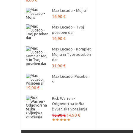
8,00 €
Max Lucado - Moj si
16,90 €
Max Lucado - Tvoj
poseben dar
16,90 €
Max Lucado - Komplet
Moj si in Tvoj poseben
dar
31,90 €
Max Lucado: Poseben
si
19,90 €
Rick Warren -
Odgovori na težka
življenjska vprašanja
16,90 €
14,90 €