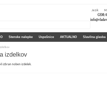
Jezik
M
VO
Stenske nalepke
Uspešnice
AKTUALNO
Slavilna glasba
izdelkov
a izdelkov
il izbran noben izdelek.