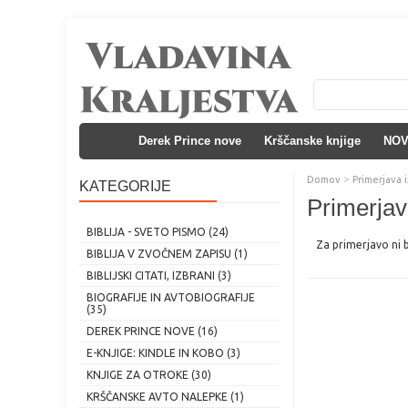
Derek Prince nove
Krščanske knjige
NO
>
Domov
Primerjava 
KATEGORIJE
Primerjav
BIBLIJA - SVETO PISMO (24)
Za primerjavo ni b
BIBLIJA V ZVOČNEM ZAPISU (1)
BIBLIJSKI CITATI, IZBRANI (3)
BIOGRAFIJE IN AVTOBIOGRAFIJE
(35)
DEREK PRINCE NOVE (16)
E-KNJIGE: KINDLE IN KOBO (3)
KNJIGE ZA OTROKE (30)
KRŠČANSKE AVTO NALEPKE (1)