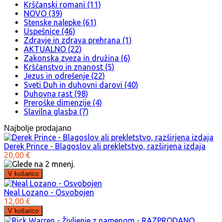
Krščanski romani (11)
NOVO (39)
Stenske nalepke (61)
Uspešnice (46)
Zdravje in zdrava prehrana (1)
AKTUALNO (22)
Zakonska zveza in družina (6)
Krščanstvo in znanost (5)
Jezus in odrešenje (22)
Sveti Duh in duhovni darovi (40)
Duhovna rast (98)
Preroške dimenzije (4)
Slavilna glasba (7)
Najbolje prodajano
Derek Prince - Blagoslov ali prekletstvo, razširjena izdaja
20,00 €
Neal Lozano - Osvobojen
12,00 €