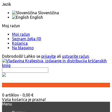
Jezik
Slovenščina
English
Moj račun
Moj račun
Seznam želja (0)
Košarica
Na blagajno
Dobrodošli! Lahko se
prijavite
ali
ustvarite račun
.
0 artiklov - 0,00 €
Vaša košarica je prazna!
Menu