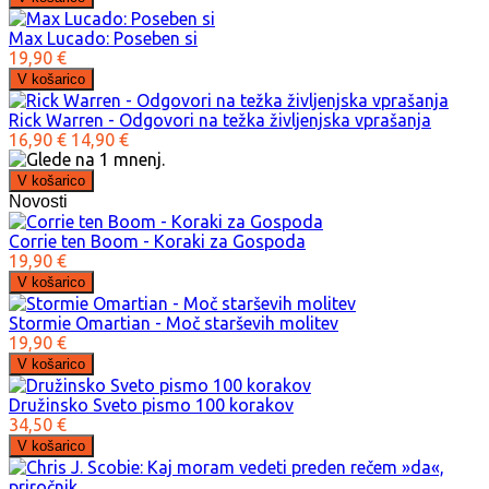
Max Lucado: Poseben si
19,90 €
Rick Warren - Odgovori na težka življenjska vprašanja
16,90 €
14,90 €
Novosti
Corrie ten Boom - Koraki za Gospoda
19,90 €
Stormie Omartian - Moč starševih molitev
19,90 €
Družinsko Sveto pismo 100 korakov
34,50 €