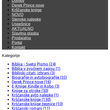
Domov
Derek Prince nove
Krščanske knjige
NOVO
Stenske nalepke
Uspešnice
AKTUALNO
Slavilna glasba
Prodajalna
Portal
Kontakt
Kategorije
Biblija - Sveto Pismo (24)
Biblija v zvočnem zapisu (1)
Biblijski citati, izbrani (3)
Biografije in avtobiografije (35)
Derek Prince nove (16)
E-Knjige: Kindle in Kobo (3)
Knjige za otroke (30)
Krščanske avto nalepke (1)
Krščanske knjige (130)
Krščanske knjige žepnice (10)
Krščanski romani (11)