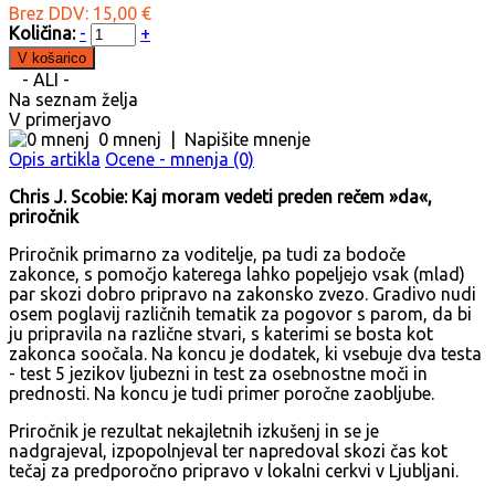
Brez DDV: 15,00 €
Količina:
-
+
- ALI -
Na seznam želja
V primerjavo
0 mnenj
|
Napišite mnenje
Opis artikla
Ocene - mnenja (0)
Chris J. Scobie: Kaj moram vedeti preden rečem »da«,
priročnik
Priročnik primarno za voditelje, pa tudi za bodoče
zakonce, s pomočjo katerega lahko popeljejo vsak (mlad)
par skozi dobro pripravo na zakonsko zvezo. Gradivo nudi
osem poglavij različnih tematik za pogovor s parom, da bi
ju pripravila na različne stvari, s katerimi se bosta kot
zakonca soočala. Na koncu je dodatek, ki vsebuje dva testa
- test 5 jezikov ljubezni in test za osebnostne moči in
prednosti. Na koncu je tudi primer poročne zaobljube.
Priročnik je rezultat nekajletnih izkušenj in se je
nadgrajeval, izpopolnjeval ter napredoval skozi čas kot
tečaj za predporočno pripravo v lokalni cerkvi v Ljubljani.