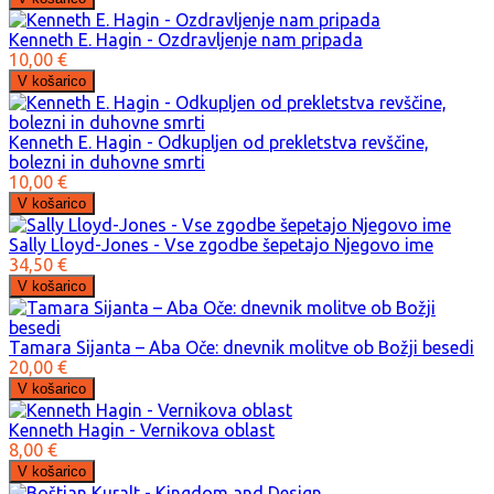
Kenneth E. Hagin - Ozdravljenje nam pripada
10,00 €
Kenneth E. Hagin - Odkupljen od prekletstva revščine,
bolezni in duhovne smrti
10,00 €
Sally Lloyd-Jones - Vse zgodbe šepetajo Njegovo ime
34,50 €
Tamara Sijanta – Aba Oče: dnevnik molitve ob Božji besedi
20,00 €
Kenneth Hagin - Vernikova oblast
8,00 €