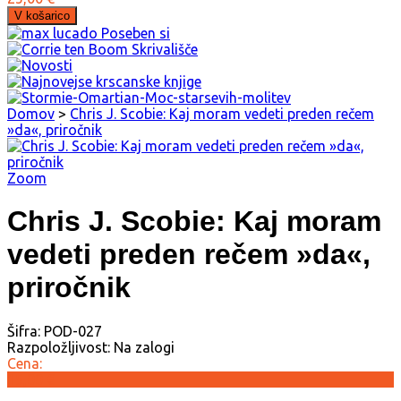
Domov
>
Chris J. Scobie: Kaj moram vedeti preden rečem
»da«, priročnik
Zoom
Chris J. Scobie: Kaj moram
vedeti preden rečem »da«,
priročnik
Šifra:
POD-027
Razpoložljivost:
Na zalogi
Cena:
15,00 €