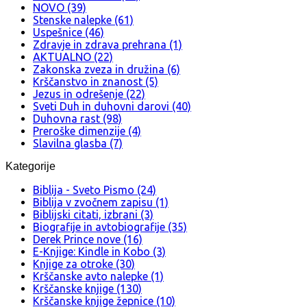
NOVO (39)
Stenske nalepke (61)
Uspešnice (46)
Zdravje in zdrava prehrana (1)
AKTUALNO (22)
Zakonska zveza in družina (6)
Krščanstvo in znanost (5)
Jezus in odrešenje (22)
Sveti Duh in duhovni darovi (40)
Duhovna rast (98)
Preroške dimenzije (4)
Slavilna glasba (7)
Kategorije
Biblija - Sveto Pismo (24)
Biblija v zvočnem zapisu (1)
Biblijski citati, izbrani (3)
Biografije in avtobiografije (35)
Derek Prince nove (16)
E-Knjige: Kindle in Kobo (3)
Knjige za otroke (30)
Krščanske avto nalepke (1)
Krščanske knjige (130)
Krščanske knjige žepnice (10)