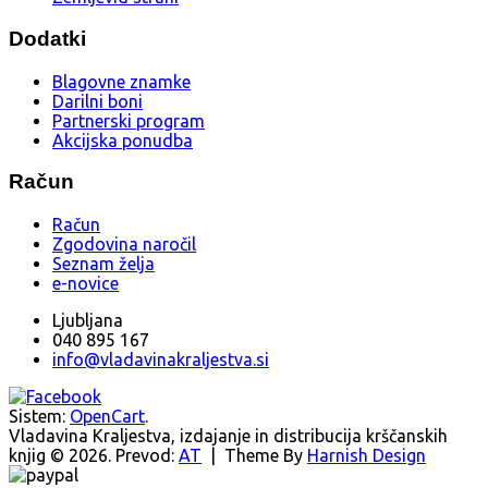
Dodatki
Blagovne znamke
Darilni boni
Partnerski program
Akcijska ponudba
Račun
Račun
Zgodovina naročil
Seznam želja
e-novice
Ljubljana
040 895 167
info@vladavinakraljestva.si
Sistem:
OpenCart
.
Vladavina Kraljestva, izdajanje in distribucija krščanskih
knjig © 2026. Prevod:
AT
| Theme By
Harnish Design