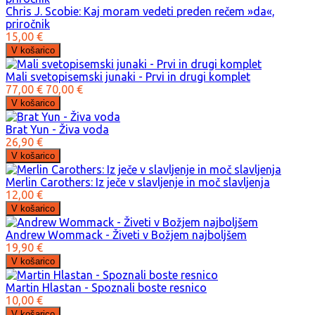
Chris J. Scobie: Kaj moram vedeti preden rečem »da«,
priročnik
15,00 €
Mali svetopisemski junaki - Prvi in drugi komplet
77,00 €
70,00 €
Brat Yun - Živa voda
26,90 €
Merlin Carothers: Iz ječe v slavljenje in moč slavljenja
12,00 €
Andrew Wommack - Živeti v Božjem najboljšem
19,90 €
Martin Hlastan - Spoznali boste resnico
10,00 €