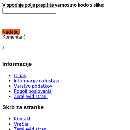
V spodnje polje prepišite varnostno kodo s slike:
Nadaljuj
Komentar (
)
Informacije
O nas
Informacije o dostavi
Varstvo podatkov
Pogoji poslovanja
Zemljevid strani
Skrb za stranke
Kontakt
Vračila
Zemljevid strani