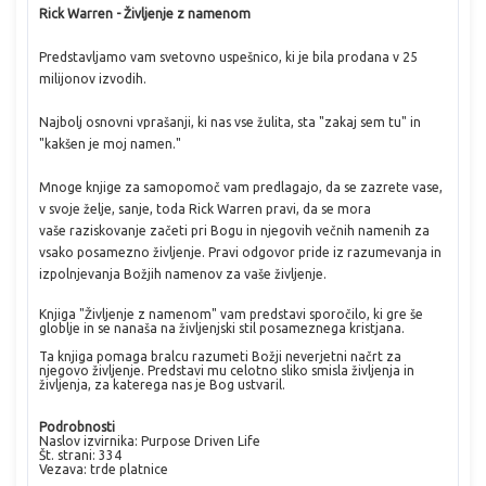
Rick Warren - Življenje z namenom
Predstavljamo vam svetovno uspešnico, ki je bila prodana v 25
milijonov izvodih.
Najbolj osnovni vprašanji, ki nas vse žulita, sta "zakaj sem tu" in
"kakšen je moj namen."
Mnoge knjige za samopomoč vam predlagajo, da se zazrete vase,
v svoje želje, sanje, toda Rick Warren pravi, da se mora
vaše raziskovanje začeti pri Bogu in njegovih večnih namenih za
vsako posamezno življenje. Pravi odgovor pride iz razumevanja in
izpolnjevanja Božjih namenov za vaše življenje.
Knjiga "Življenje z namenom" vam predstavi sporočilo, ki gre še
globlje in se nanaša na življenjski stil posameznega kristjana.
Ta knjiga pomaga bralcu razumeti Božji neverjetni načrt za
njegovo življenje. Predstavi mu celotno sliko smisla življenja in
življenja, za katerega nas je Bog ustvaril.
Podrobnosti
Naslov izvirnika: Purpose Driven Life
Št. strani: 334
Vezava: trde platnice