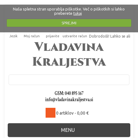
Naša spletna stran uporablja piškotke. Več o piškotkih si lahko
preberete
tukaj
SPREJMI
Jezik
Moj račun
prijavite
ustvarite račun
Dobrodošli! Lahko se
ali
.
0 artiklov - 0,00 €
MENU