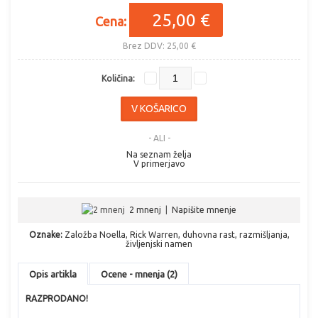
25,00 €
Cena:
Brez DDV: 25,00 €
Količina:
- ALI -
Na seznam želja
V primerjavo
2 mnenj
|
Napišite mnenje
Oznake:
Založba Noella
,
Rick Warren
,
duhovna rast
,
razmišljanja
,
življenjski namen
Opis artikla
Ocene - mnenja (2)
RAZPRODANO!