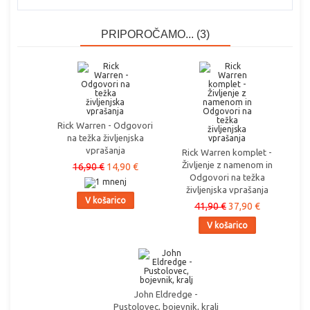
PRIPOROČAMO... (3)
Rick Warren - Odgovori
na težka življenjska
vprašanja
Rick Warren komplet -
Življenje z namenom in
16,90 €
14,90 €
Odgovori na težka
življenjska vprašanja
V košarico
41,90 €
37,90 €
V košarico
John Eldredge -
Pustolovec, bojevnik, kralj