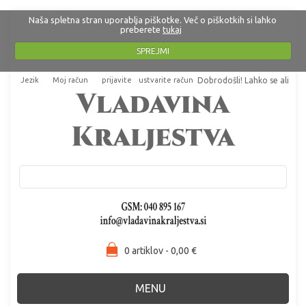
Naša spletna stran uporablja piškotke. Več o piškotkih si lahko
preberete
tukaj
SPREJMI
Jezik
Moj račun
prijavite
ustvarite račun
Dobrodošli! Lahko se
ali
.
0 artiklov - 0,00 €
MENU