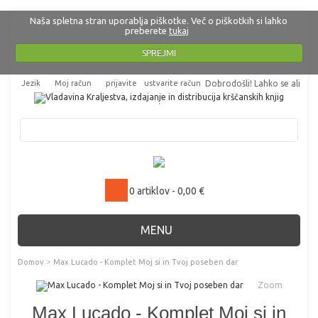
Naša spletna stran uporablja piškotke. Več o piškotkih si lahko
preberete
tukaj
SPREJMI
Jezik
Moj račun
prijavite
ustvarite račun
Dobrodošli! Lahko se
ali
.
0 artiklov - 0,00 €
MENU
>
Domov
Max Lucado - Komplet Moj si in Tvoj poseben dar
Zoom
Max Lucado - Komplet Moj si in