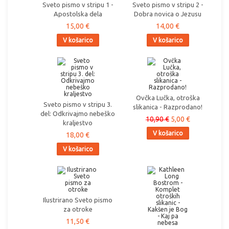
Sveto pismo v stripu 1 -
Sveto pismo v stripu 2 -
Apostolska dela
Dobra novica o Jezusu
15,00 €
14,00 €
V košarico
V košarico
Ovčka Lučka, otroška
Sveto pismo v stripu 3.
slikanica - Razprodano!
del: Odkrivajmo nebeško
10,90 €
5,00 €
kraljestvo
V košarico
18,00 €
V košarico
Ilustrirano Sveto pismo
za otroke
11,50 €