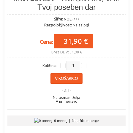
Tvoj poseben dar
Šifra:
NOE-777
Razpoložljivost:
Na zalogi
31,90 €
Cena:
Brez DDV: 31,90 €
Količina:
- ALI -
Na seznam želja
V primerjavo
0 mnenj
|
Napišite mnenje