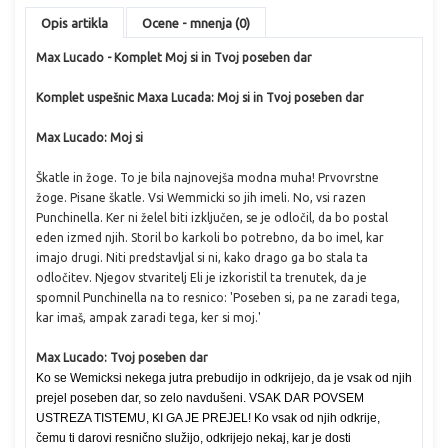
Opis artikla
Ocene - mnenja (0)
Max Lucado - Komplet Moj si in Tvoj poseben dar
Komplet uspešnic Maxa Lucada: Moj si in Tvoj poseben dar
Max Lucado: Moj si
Škatle in žoge. To je bila najnovejša modna muha! Prvovrstne
žoge. Pisane škatle. Vsi Wemmicki so jih imeli. No, vsi razen
Punchinella. Ker ni želel biti izključen, se je odločil, da bo postal
eden izmed njih. Storil bo karkoli bo potrebno, da bo imel, kar
imajo drugi. Niti predstavljal si ni, kako drago ga bo stala ta
odločitev. Njegov stvaritelj Eli je izkoristil ta trenutek, da je
spomnil Punchinella na to resnico: 'Poseben si, pa ne zaradi tega,
kar imaš, ampak zaradi tega, ker si moj.'
Max Lucado: Tvoj poseben dar
Ko se Wemicksi nekega jutra prebudijo in odkrijejo, da je vsak od njih
prejel poseben dar, so zelo navdušeni. VSAK DAR POVSEM
USTREZA TISTEMU, KI GA JE PREJEL! Ko vsak od njih odkrije,
čemu ti darovi resnično služijo, odkrijejo nekaj, kar je dosti