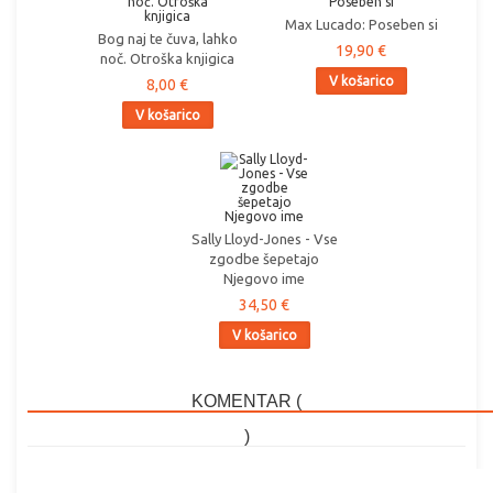
Max Lucado: Poseben si
Bog naj te čuva, lahko
19,90 €
noč. Otroška knjigica
V košarico
8,00 €
V košarico
Sally Lloyd-Jones - Vse
zgodbe šepetajo
Njegovo ime
34,50 €
V košarico
KOMENTAR (
)