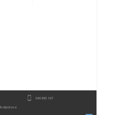
040 895 167
raljestva.si