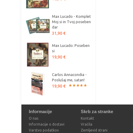
Max Lucado - Komplet
Moj si in Tvoj poseben
dar
31,90 €
Max Lucado: Poseben
si
19,90 €
Carlos Annacondia -
Poslušaj me, satan!
19,90 €
Informacije
Skrb za stranke
O nas
Kontakt
Informacije o dostavi
Vračila
Varstvo podatkov
Zemljevid strani