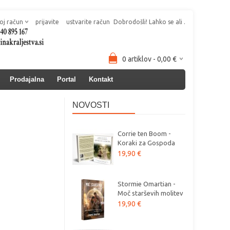
oj račun
prijavite
ustvarite račun
Dobrodošli! Lahko se
ali
.
0 artiklov - 0,00 €
Prodajalna
Portal
Kontakt
NOVOSTI
Corrie ten Boom -
Koraki za Gospoda
19,90 €
Stormie Omartian -
Moč starševih molitev
19,90 €