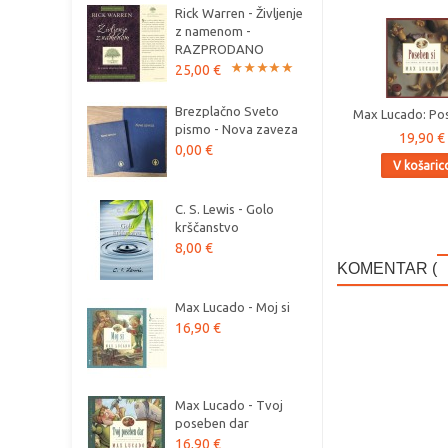
Rick Warren - Življenje
z namenom -
RAZPRODANO
25,00 €
Brezplačno Sveto
Max Lucado: Pos
pismo - Nova zaveza
19,90 €
0,00 €
V košaric
C. S. Lewis - Golo
krščanstvo
8,00 €
KOMENTAR (
Max Lucado - Moj si
16,90 €
Max Lucado - Tvoj
poseben dar
16,90 €