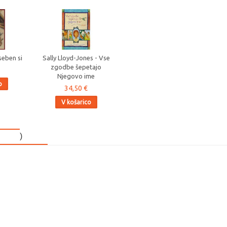
eben si
Sally Lloyd-Jones - Vse
zgodbe šepetajo
Njegovo ime
o
34,50 €
V košarico
)