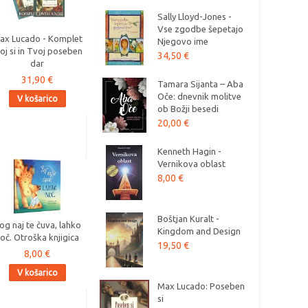
Sally Lloyd-Jones -
Vse zgodbe šepetajo
ax Lucado - Komplet
Njegovo ime
oj si in Tvoj poseben
34,50 €
dar
31,90 €
Tamara Sijanta – Aba
Oče: dnevnik molitve
V košarico
ob Božji besedi
20,00 €
Kenneth Hagin -
Vernikova oblast
8,00 €
Boštjan Kuralt -
og naj te čuva, lahko
Kingdom and Design
oč. Otroška knjigica
19,50 €
8,00 €
V košarico
Max Lucado: Poseben
si