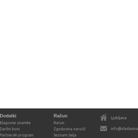
Dodatki
Račun
Ljubljana
Blagovne znamke
Račun
info@vladavinak
Darilni boni
Zgodovina naročil
Partnerski program
Seznam želja