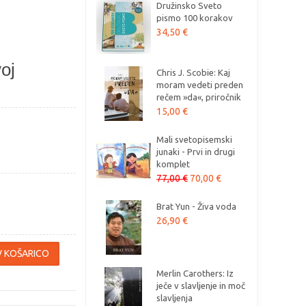
Družinsko Sveto
pismo 100 korakov
34,50 €
oj
Chris J. Scobie: Kaj
moram vedeti preden
rečem »da«, priročnik
15,00 €
Mali svetopisemski
junaki - Prvi in drugi
O
komplet
77,00 €
70,00 €
Brat Yun - Živa voda
26,90 €
Merlin Carothers: Iz
ječe v slavljenje in moč
slavljenja