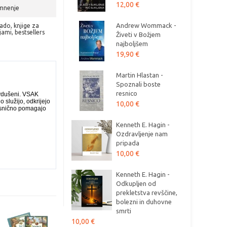
12,00 €
 mnenje
Andrew Wommack -
cado
,
knjige za
ijami
,
bestsellers
Živeti v Božjem
najboljšem
19,90 €
Martin Hlastan -
Spoznali boste
resnico
avdušeni. VSAK
služijo, odkrijejo
10,00 €
resnično pomagajo
Kenneth E. Hagin -
Ozdravljenje nam
pripada
10,00 €
Kenneth E. Hagin -
Odkupljen od
prekletstva revščine,
bolezni in duhovne
smrti
10,00 €