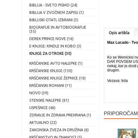
BIBLIJA - SVETO PISMO (24)
BIBLIJA V ZVOČNEM ZAPISU (1)
BIBLIJSKI CITATI, IZBRANI (3)
BIOGRAFIJE IN AVTOBIOGRAFIJE
(35)
Opis artikla
DEREK PRINCE NOVE (16)
Max Lucado - Tvo
E-KNJIGE: KINDLE IN KOBO (3)
KNJIGE ZA OTROKE (30)
Ko se Wemicksi nek
DAR POVSEM USTREZ
KRŠČANSKE AVTO NALEPKE (1)
nekaj, kar je dos
drugim.
KRŠČANSKE KNJIGE (130)
KRŠČANSKE KNJIGE ŽEPNICE (10)
Vezava: trda
KRŠČANSKI ROMANI (11)
NOVO (39)
STENSKE NALEPKE (61)
USPEŠNICE (46)
PRIPOROČAMO.
ZDRAVJE IN ZDRAVA PREHRANA (1)
AKTUALNO (22)
ZAKONSKA ZVEZA IN DRUŽINA (6)
KRŠČANSTVO IN ZNANOST (5)