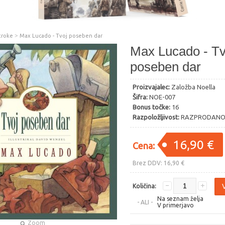
>
troke
Max Lucado - Tvoj poseben dar
Max Lucado - Tv
poseben dar
Proizvajalec:
Založba Noella
Šifra:
NOE-007
Bonus točke:
16
Razpoložljivost:
RAZPRODAN
16,90 €
Cena:
Brez DDV: 16,90 €
Količina:
Na seznam želja
- ALI -
V primerjavo
Zoom