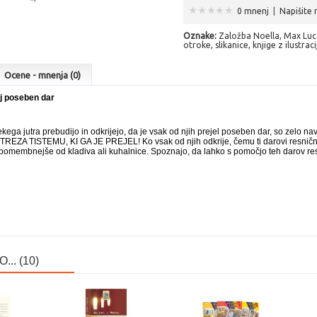
0 mnenj
|
Napišite
Oznake:
Založba Noella
,
Max Lu
otroke
,
slikanice
,
knjige z ilustrac
Ocene - mnenja (0)
j poseben dar
ega jutra prebudijo in odkrijejo, da je vsak od njih prejel poseben dar, so zelo n
A TISTEMU, KI GA JE PREJEL! Ko vsak od njih odkrije, čemu ti darovi resnično 
ti pomembnejše od kladiva ali kuhalnice. Spoznajo, da lahko s pomočjo teh darov 
.. (10)