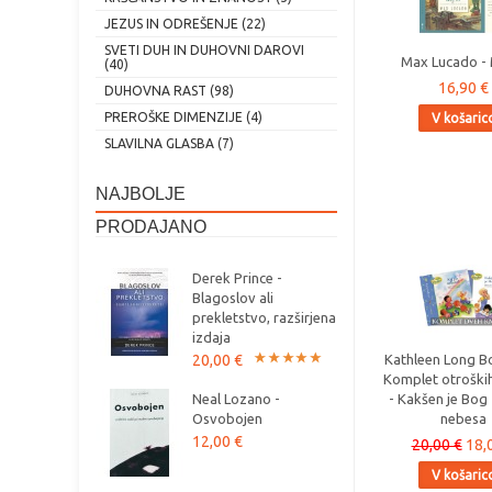
JEZUS IN ODREŠENJE (22)
SVETI DUH IN DUHOVNI DAROVI
Max Lucado - 
(40)
16,90 €
DUHOVNA RAST (98)
PREROŠKE DIMENZIJE (4)
V košaric
SLAVILNA GLASBA (7)
NAJBOLJE
PRODAJANO
Derek Prince -
Blagoslov ali
prekletstvo, razširjena
izdaja
20,00 €
Kathleen Long B
Komplet otroških
Neal Lozano -
- Kakšen je Bog 
Osvobojen
nebesa
12,00 €
20,00 €
18,
V košaric