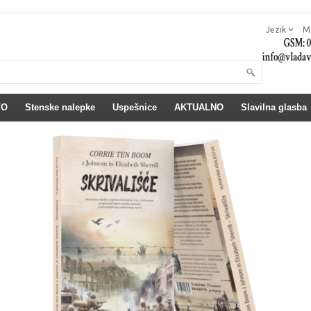
Jezik
M
VO
Stenske nalepke
Uspešnice
AKTUALNO
Slavilna glasba