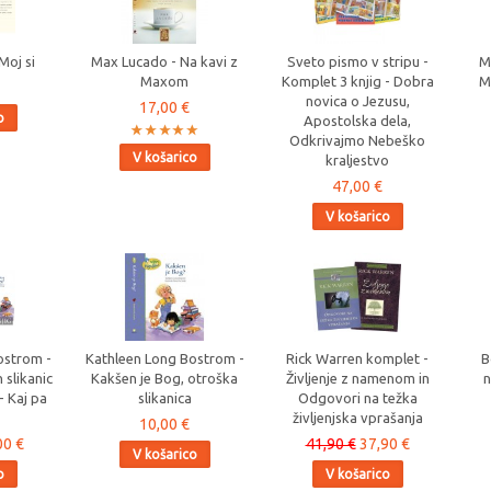
Moj si
Max Lucado - Na kavi z
Sveto pismo v stripu -
M
Maxom
Komplet 3 knjig - Dobra
M
novica o Jezusu,
17,00 €
o
Apostolska dela,
Odkrivajmo Nebeško
V košarico
kraljestvo
47,00 €
V košarico
ostrom -
Kathleen Long Bostrom -
Rick Warren komplet -
B
 slikanic
Kakšen je Bog, otroška
Življenje z namenom in
n
- Kaj pa
slikanica
Odgovori na težka
življenjska vprašanja
10,00 €
00 €
41,90 €
37,90 €
V košarico
o
V košarico