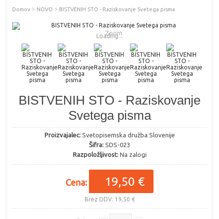
>
>
Domov
NOVO
BISTVENIH STO - Raziskovanje Svetega pisma
Zoom
Loading...
BISTVENIH STO - Raziskovanje
Svetega pisma
Proizvajalec:
Svetopisemska družba Slovenije
Šifra:
SDS-023
Razpoložljivost:
Na zalogi
19,50 €
Cena:
Brez DDV: 19,50 €