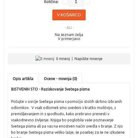
Količina:
- ALI -
Na seznam želja
V primerjavo
0 mnenj
|
Napišite mnenje
Opis artikla
Ocene - mnenja (0)
BISTVENIH STO - Raziskovanje Svetega pisma
Potujte v osrčje Svetega pisma s pomočjo stotih skrbno izbranih
odlomkov. V vsak odlomek smo uvedeni s kratko molitvijo, s
premišljevanjem in s spodbudo, kako prebrano prenesti v
vsakodnevno življenje. Knjiga bo poglobila vaše poznavanje
Svetega pisma ali pa vas na enostven način uvedla v branje. Z njo
bo branje Svetega pisma veliko lažje, še posebej za še ne izkušene