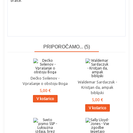
bralce.
PRIPOROČAMO... (5)
Dečko Svilenov -
Waldemar Sardaczuk -
Vprašanje o obstoju Boga
Kristjan da, ampak
5,00 €
biblijski
V košarico
5,00 €
V košarico