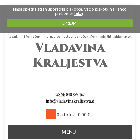
Naša spletna stran uporablja piškotke. Več o piškotkih si lahko
preberete
tukaj
SPREJMI
Jezik
Moj račun
prijavite
ustvarite račun
Dobrodošli! Lahko se
ali
.
0 artiklov - 0,00 €
MENU