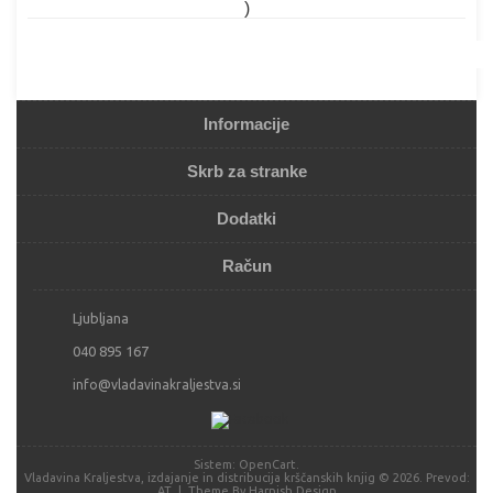
)
Informacije
Skrb za stranke
Dodatki
Račun
Ljubljana
040 895 167
info@vladavinakraljestva.si
Sistem:
OpenCart
.
Vladavina Kraljestva, izdajanje in distribucija krščanskih knjig © 2026. Prevod:
AT
| Theme By
Harnish Design