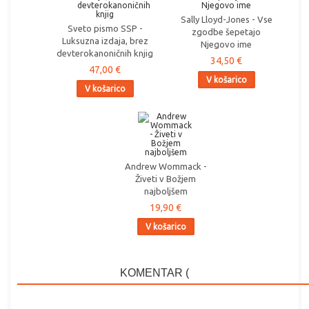
Sally Lloyd-Jones - Vse
Sveto pismo SSP -
zgodbe šepetajo
Luksuzna izdaja, brez
Njegovo ime
devterokanoničnih knjig
34,50 €
47,00 €
V košarico
V košarico
Andrew Wommack -
Živeti v Božjem
najboljšem
19,90 €
V košarico
KOMENTAR (