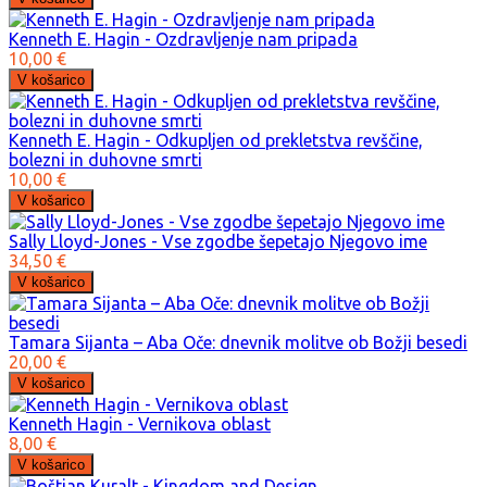
Kenneth E. Hagin - Ozdravljenje nam pripada
10,00 €
Kenneth E. Hagin - Odkupljen od prekletstva revščine,
bolezni in duhovne smrti
10,00 €
Sally Lloyd-Jones - Vse zgodbe šepetajo Njegovo ime
34,50 €
Tamara Sijanta – Aba Oče: dnevnik molitve ob Božji besedi
20,00 €
Kenneth Hagin - Vernikova oblast
8,00 €