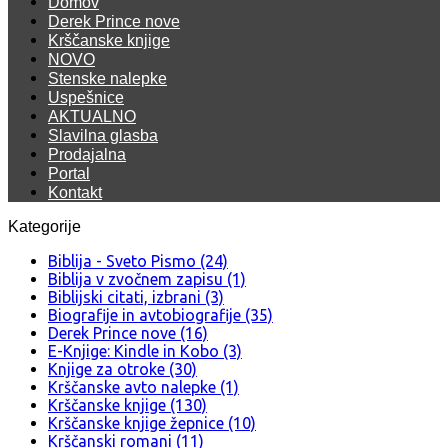
Domov
Derek Prince nove
Krščanske knjige
NOVO
Stenske nalepke
Uspešnice
AKTUALNO
Slavilna glasba
Prodajalna
Portal
Kontakt
Kategorije
Biblija - Sveto Pismo (24)
Biblija v zvočnem zapisu (1)
Biblijski citati, izbrani (3)
Biografije in avtobiografije (35)
Derek Prince nove (16)
E-Knjige: Kindle in Kobo (3)
Knjige za otroke (30)
Krščanske avto nalepke (1)
Krščanske knjige (130)
Krščanske knjige žepnice (10)
Krščanski romani (11)