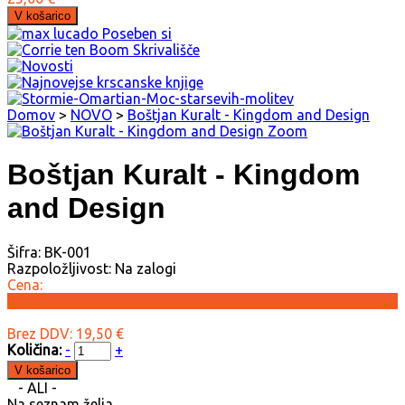
Domov
>
NOVO
>
Boštjan Kuralt - Kingdom and Design
Zoom
Boštjan Kuralt - Kingdom
and Design
Šifra:
BK-001
Razpoložljivost:
Na zalogi
Cena:
19,50 €
Brez DDV: 19,50 €
Količina:
-
+
- ALI -
Na seznam želja