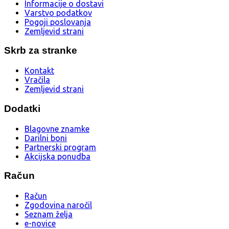
Informacije o dostavi
Varstvo podatkov
Pogoji poslovanja
Zemljevid strani
Skrb za stranke
Kontakt
Vračila
Zemljevid strani
Dodatki
Blagovne znamke
Darilni boni
Partnerski program
Akcijska ponudba
Račun
Račun
Zgodovina naročil
Seznam želja
e-novice