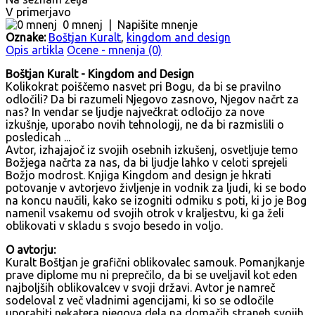
V primerjavo
0 mnenj
|
Napišite mnenje
Oznake:
Boštjan Kuralt
,
kingdom and design
Opis artikla
Ocene - mnenja (0)
Boštjan Kuralt - Kingdom and Design
Kolikokrat poiščemo nasvet pri Bogu, da bi se pravilno
odločili? Da bi razumeli Njegovo zasnovo, Njegov načrt za
nas? In vendar se ljudje največkrat odločijo za nove
izkušnje, uporabo novih tehnologij, ne da bi razmislili o
posledicah ...
Avtor, izhajajoč iz svojih osebnih izkušenj, osvetljuje temo
Božjega načrta za nas, da bi ljudje lahko v celoti sprejeli
Božjo modrost. Knjiga Kingdom and design je hkrati
potovanje v avtorjevo življenje in vodnik za ljudi, ki se bodo
na koncu naučili, kako se izogniti odmiku s poti, ki jo je Bog
namenil vsakemu od svojih otrok v kraljestvu, ki ga želi
oblikovati v skladu s svojo besedo in voljo.
O avtorju:
Kuralt Boštjan je grafični oblikovalec samouk. Pomanjkanje
prave diplome mu ni preprečilo, da bi se uveljavil kot eden
najboljših oblikovalcev v svoji državi. Avtor je namreč
sodeloval z več vladnimi agencijami, ki so se odločile
uporabiti nekatera njegova dela na domačih straneh svojih