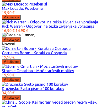
Max Lucado: Poseben si
19,90 €
Rick Warren - Odgovori na težka življenjska vprašanja
16,90 €
14,90 €
Novosti
Corrie ten Boom - Koraki za Gospoda
19,90 €
Stormie Omartian - Moč starševih molitev
19,90 €
Družinsko Sveto pismo 100 korakov
34,50 €