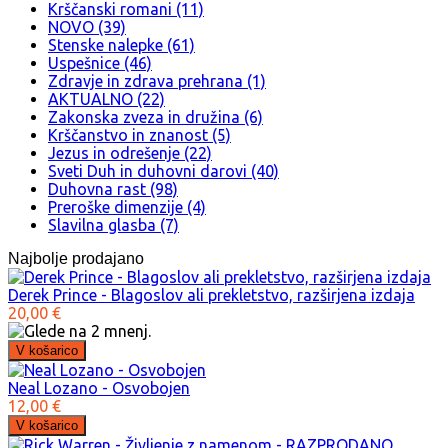
Krščanski romani (11)
NOVO (39)
Stenske nalepke (61)
Uspešnice (46)
Zdravje in zdrava prehrana (1)
AKTUALNO (22)
Zakonska zveza in družina (6)
Krščanstvo in znanost (5)
Jezus in odrešenje (22)
Sveti Duh in duhovni darovi (40)
Duhovna rast (98)
Preroške dimenzije (4)
Slavilna glasba (7)
Najbolje prodajano
Derek Prince - Blagoslov ali prekletstvo, razširjena izdaja
20,00 €
Neal Lozano - Osvobojen
12,00 €