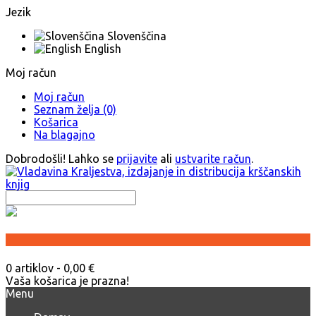
Jezik
Slovenščina
English
Moj račun
Moj račun
Seznam želja (0)
Košarica
Na blagajno
Dobrodošli! Lahko se
prijavite
ali
ustvarite račun
.
0 artiklov - 0,00 €
Vaša košarica je prazna!
Menu