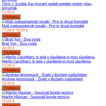
Chris J. Scobie: Kaj moram vedeti preden rečem »da«,
priročnik
15,00 €
Mali svetopisemski junaki - Prvi in drugi komplet
77,00 €
70,00 €
Brat Yun - Živa voda
26,90 €
Merlin Carothers: Iz ječe v slavljenje in moč slavljenja
12,00 €
Andrew Wommack - Živeti v Božjem najboljšem
19,90 €
Martin Hlastan - Spoznali boste resnico
10,00 €