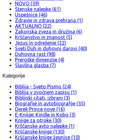
NOVO (39)
Stenske nalepke (61)
Uspešnice (46)
Zdravje in zdrava prehrana (1)
AKTUALNO (22)
Zakonska zveza in družina (6)
Krščanstvo in znanost (5)
Jezus in odrešenje (22)
Sveti Duh in duhovni darovi (40)
Duhovna rast (98)
Preroške dimenzije (4)
Slavilna glasba (7)
Kategorije
Biblija - Sveto Pismo (24)
Biblija v zvočnem zapisu (1)
Biblijski citati, izbrani (3)
Biografije in avtobiografije (35)
Derek Prince nove (16)
E-Knjige: Kindle in Kobo (3)
Knjige za otroke (30)
Krščanske avto nalepke (1)
Krščanske knjige (130)
Krščanske knjige žepnice (10)